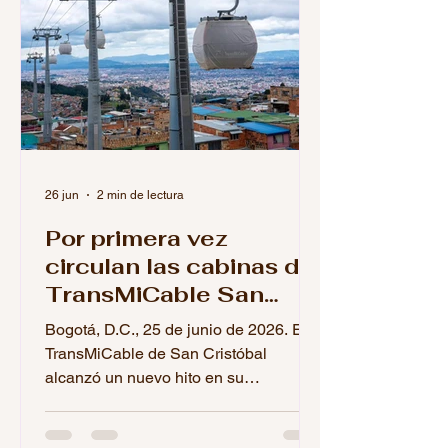
26 jun
2 min de lectura
Por primera vez
circulan las cabinas del
TransMiCable San
Cristóbal: comenzó la
Bogotá, D.C., 25 de junio de 2026. El
fase final de pruebas
TransMiCable de San Cristóbal
alcanzó un nuevo hito en su
construcción con el inicio de las
pruebas operacionales de sus cabinas.