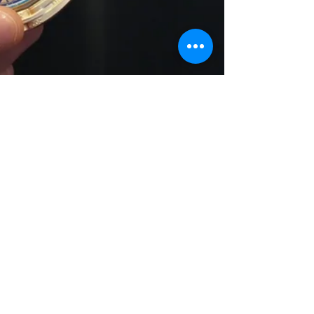
Vive Tv
26 may
2 min de lectura
Bogotá conoció la
camiseta, la medalla y