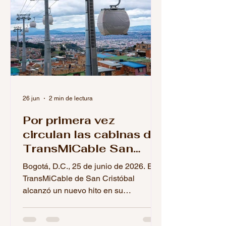
26 jun
2 min de lectura
Por primera vez
circulan las cabinas del
TransMiCable San
Cristóbal: comenzó la
Bogotá, D.C., 25 de junio de 2026. El
fase final de pruebas
TransMiCable de San Cristóbal
alcanzó un nuevo hito en su
construcción con el inicio de las
pruebas operacionales de sus cabinas.