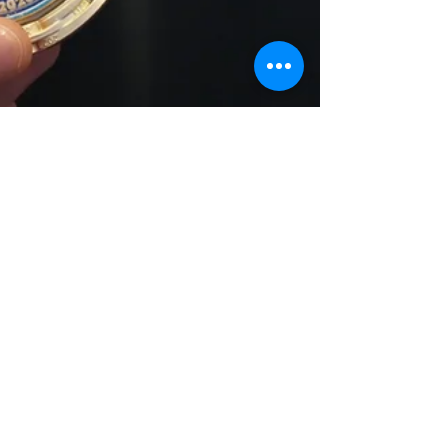
Vive Tv
26 may
2 min de lectura
Bogotá conoció la