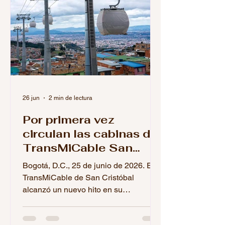
26 jun
2 min de lectura
Por primera vez
circulan las cabinas del
TransMiCable San
Cristóbal: comenzó la
Bogotá, D.C., 25 de junio de 2026. El
fase final de pruebas
TransMiCable de San Cristóbal
alcanzó un nuevo hito en su
construcción con el inicio de las
pruebas operacionales de sus cabinas.