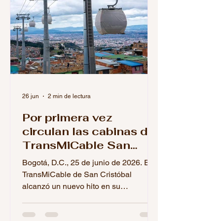
26 jun
2 min de lectura
Por primera vez
circulan las cabinas del
TransMiCable San
Cristóbal: comenzó la
Bogotá, D.C., 25 de junio de 2026. El
fase final de pruebas
TransMiCable de San Cristóbal
alcanzó un nuevo hito en su
construcción con el inicio de las
pruebas operacionales de sus cabinas.