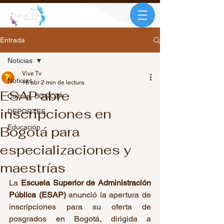
Entrada
Noticias
Vive Tv
Noticias
16 abr
2 min de lectura
ESAP abre
Cultura, BOGOTÁ
inscripciones en
DEPORTES
Educación
Bogotá para
especializaciones y
maestrías
La 
Escuela Superior de Administración 
Pública (ESAP)
 anunció la apertura de 
inscripciones para su oferta de 
posgrados en Bogotá, dirigida a 