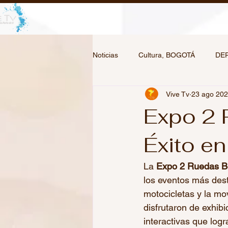
Noticias
Cultura, BOGOTÁ
DE
Vive Tv
23 ago 20
Expo 2 
Éxito en
La 
Expo 2 Ruedas B
los eventos más dest
motocicletas y la mov
disfrutaron de exhib
interactivas que logr