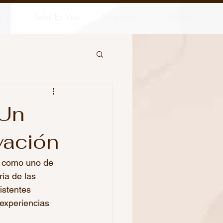
o
Señal En Vivo
Programas
Nosotros
 Un
vación
e como uno de 
ia de las 
istentes 
experiencias 