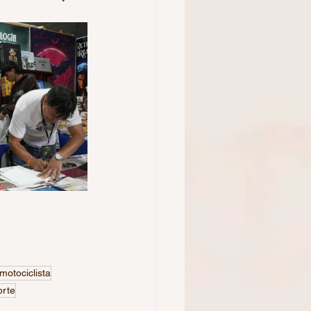
 motociclista
orte