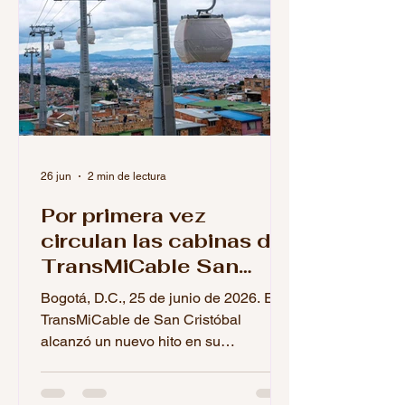
26 jun
2 min de lectura
Por primera vez
circulan las cabinas del
TransMiCable San
Cristóbal: comenzó la
Bogotá, D.C., 25 de junio de 2026. El
fase final de pruebas
TransMiCable de San Cristóbal
alcanzó un nuevo hito en su
construcción con el inicio de las
pruebas operacionales de sus cabinas.