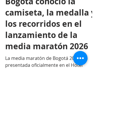
26 may
2 min de lectura
Bogotá conoció la
camiseta, la medalla y
los recorridos en el
lanzamiento de la
media maratón 2026
La media maratón de Bogotá 2026 fue
presentada oficialmente en el Hotel
Grand Hyatt Bogotá. Durante el evento se
dieron a conocer la camiseta oficial, la
medalla conmemorativa y los recorridos
de las pruebas de 10K y 21K, marcando el
inicio de la cuenta regresiva para una
nueva edición de la carrera más
importante del país.