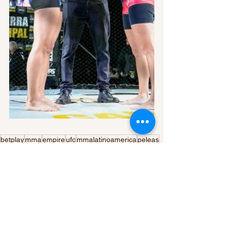
betplay
mma
empire
ufc
mmalatinoamerica
peleas
guerra campal
empire Xl
santiagodechile
chile
DEPORTES