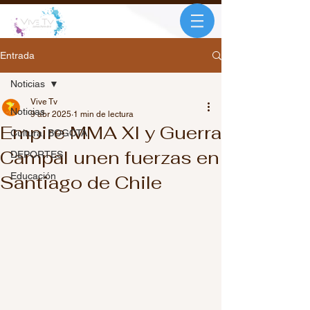
Entrada
Noticias
Vive Tv
Noticias
9 abr 2025
1 min de lectura
Empire MMA XI y Guerra
Cultura, BOGOTÁ
Campal unen fuerzas en
DEPORTES
Educación
Santiago de Chile