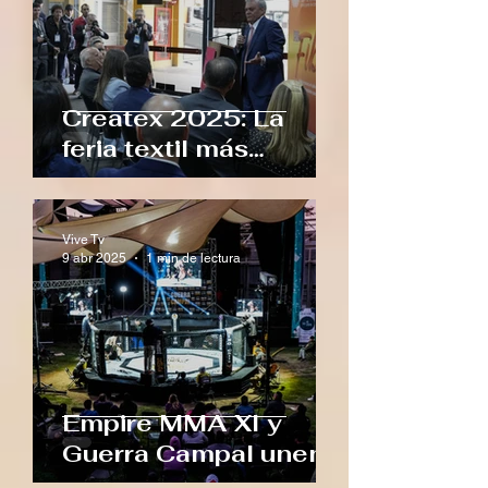
Createx 2025: La
feria textil más
importante del país
regresa a Bogotá
Vive Tv
9 abr 2025
1 min de lectura
Empire MMA XI y
Guerra Campal unen
fuerzas en Santiago