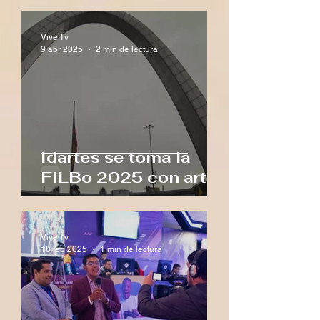
de Chile
Vive Tv
9 abr 2025
2 min de lectura
Idartes se toma la
FILBo 2025 con arte,
letras y muchas
sorpresas
Vive Tv
18 feb 2025
1 min de lectura