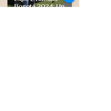
Bogotá 2024: Un
Éxito en la Movilidad
y la Innovación
Vive Tv
20 mar 2024
1 min de lectura
Gran inauguración del
esperado Parque
Continental.
Vive Tv
18 dic 2023
2 min de lectura